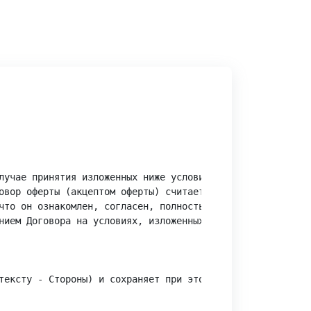
лучае принятия изложенных ниже условий и оплаты услуг юр
овор оферты (акцептом оферты) считается факт подтвержден
что он ознакомлен, согласен, полностью и безоговорочно п
нием Договора на условиях, изложенных в нем.

тексту - Стороны) и сохраняет при этом юридическую силу.
