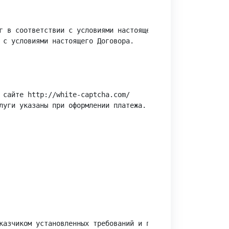
г в соответствии с условиями настоящего Договора.

 с условиями настоящего Договора.

 сайте http://white-captcha.com/

луги указаны при оформлении платежа.

казчиком установленных требований и правил, размещенных н