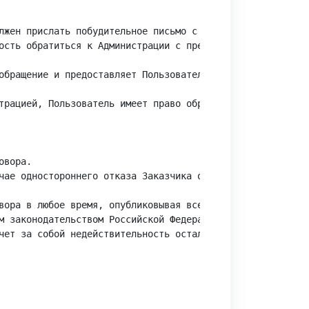
лжен прислать побудительное письмо с обоснованием о возвр
ость обратиться к Администрации с претензией, в рамках к
обращение и предоставляет Пользователю ответ. В случае, 
трацией, Пользователь имеет право обратиться к Администр
вора.

чае одностороннего отказа Заказчика от услуг Исполнителя
вора в любое время, опубликовывая все изменения на своем 
м законодательством Российской Федерации.

чет за собой недействительность остальных положений.
