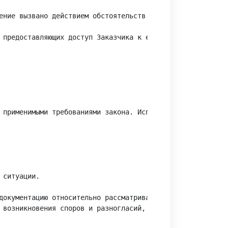
ение вызвано действием обстоятельств непреодолимой силы 
 предоставляющих доступ Заказчика к его услугам.

 применимыми требованиями закона. Исполнитель получает и
ситуации.

документацию относительно рассматриваемого мероприятия. 
 возникновения споров и разногласий, связанных с оказани